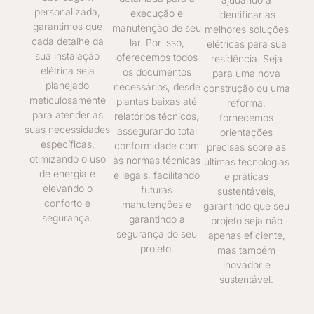
personalizada,
execução e
identificar as
garantimos que
manutenção de seu
melhores soluções
cada detalhe da
lar. Por isso,
elétricas para sua
sua instalação
oferecemos todos
residência. Seja
elétrica seja
os documentos
para uma nova
planejado
necessários, desde
construção ou uma
meticulosamente
plantas baixas até
reforma,
para atender às
relatórios técnicos,
fornecemos
suas necessidades
assegurando total
orientações
específicas,
conformidade com
precisas sobre as
otimizando o uso
as normas técnicas
últimas tecnologias
de energia e
e legais, facilitando
e práticas
elevando o
futuras
sustentáveis,
conforto e
manutenções e
garantindo que seu
segurança.
garantindo a
projeto seja não
segurança do seu
apenas eficiente,
projeto.
mas também
inovador e
sustentável.