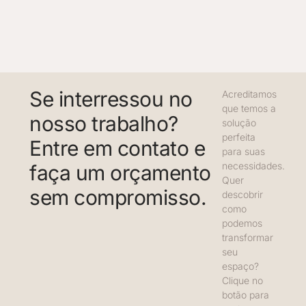
Se interressou no
Acreditamos
que temos a
nosso trabalho?
solução
perfeita
Entre em contato e
para suas
necessidades.
faça um orçamento
Quer
sem compromisso.
descobrir
como
podemos
transformar
seu
espaço?
Clique no
botão para