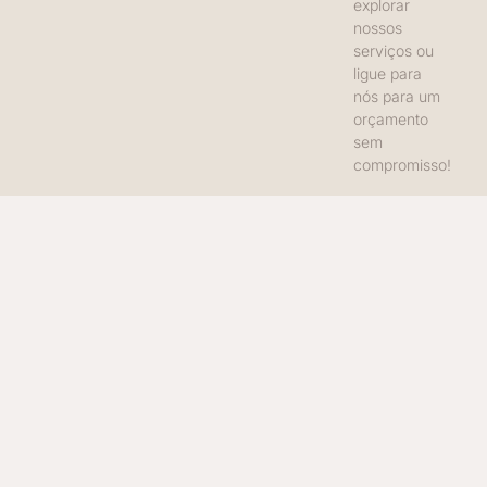
explorar
nossos
serviços ou
ligue para
nós para um
orçamento
sem
compromisso!
Início
Nossos Projetos